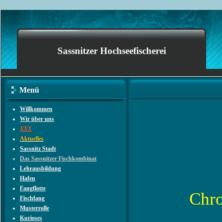
Sassnitzer Hochseefischerei
Menü
Willkommen
Wir über uns
XXX
Aktuelles
Sassnitz Stadt
Das Sassnitzer Fischkombinat
Lehrausbildung
Hafen
Fangflotte
Chro
Fischfang
Musterrolle
Kurioses