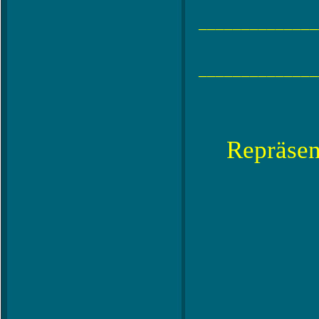
______________
______________
Repräsen