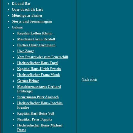
Dit und Dat
Quer durch die Last
Mönchguter Fischer
Storys und Seemannsgarn
Galerie
Kapitän Lothar Klamp
Maschinist Arno Retzlaff
Fischer Heinz Teichmann
Uwe Zaage
Vom Frostrawler zum Feuerschiff
Hochseefischer Hans Engel
Kapitän Hans-Ulrich Prestin
Hochseefischer Franz Munk
Nach oben
Gernot Heinze
Maschinenassistent Gerhard
Freiberger
Steuermann Peter Ansbach
Hochseefischer Hans-Joachim
Premke
Kapitän Karl-Heinz Voß
Nautiker Peter Poppitz
Hochseefischer Heinz-Michael
Dorst