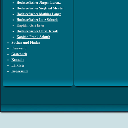
Hochseefischer Jürgen Lorenz
Hochseefischer Siegfried Meister
Hochseefischer Mathias Lange
Hochseefischer Lutz Schuch
Kapitän Gert Erler
Hochseefischer Horst Jersak
Kapitän Frank Sakuth
Suchen und Finden
Pinnwand
Gästebuch
Kontakt
Linkliste
Impressum