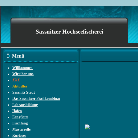
Sassnitzer Hochseefischerei
Menü
Willkommen
Wir über uns
XXX
Aktuelles
Sassnitz Stadt
Das Sassnitzer Fischkombinat
Lehrausbildung
Hafen
Fangflotte
Fischfang
Musterrolle
Kurioses