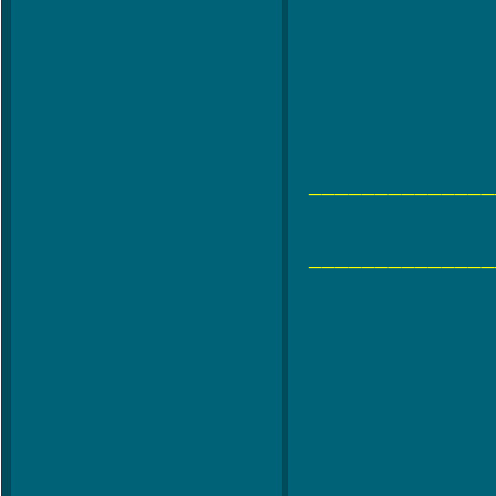
______________
______________