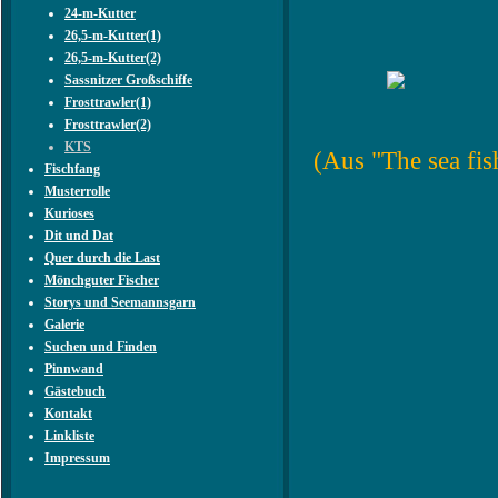
24-m-Kutter
26,5-m-Kutter(1)
26,5-m-Kutter(2)
Sassnitzer Großschiffe
Frosttrawler(1)
Frosttrawler(2)
KTS
(Aus "The sea fi
Fischfang
Musterrolle
Kurioses
Dit und Dat
Quer durch die Last
Mönchguter Fischer
Storys und Seemannsgarn
Galerie
Suchen und Finden
Pinnwand
Gästebuch
Kontakt
Linkliste
Impressum