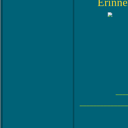
Erinne
___
______________