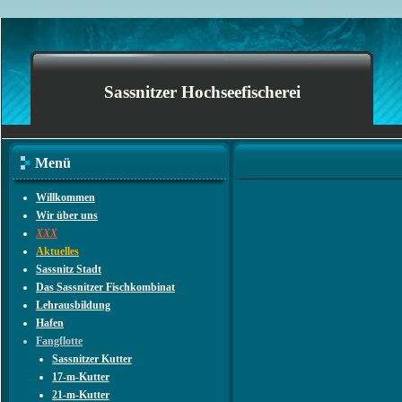
Sassnitzer Hochseefischerei
Menü
Willkommen
Wir über uns
XXX
Aktuelles
Sassnitz Stadt
Das Sassnitzer Fischkombinat
Lehrausbildung
Hafen
Fangflotte
Sassnitzer Kutter
17-m-Kutter
21-m-Kutter