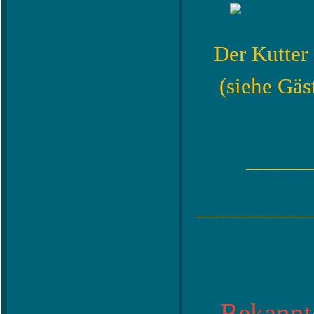
Der Kutter 
(siehe Gäs
________
______________
Bekannte