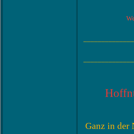
We
______________
______________
Hoffn
Ganz in der