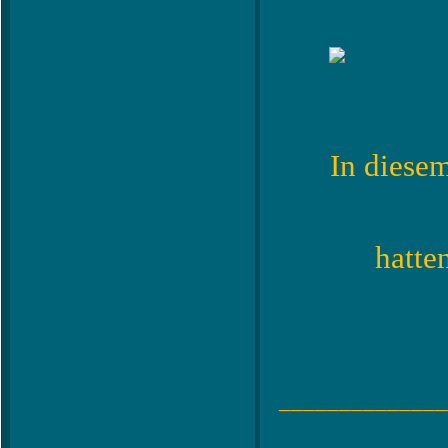
In diesem
hatte
______________