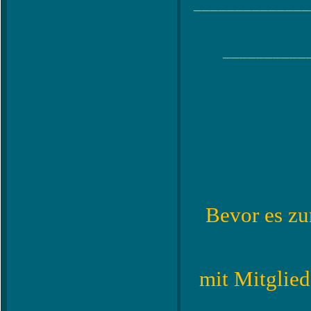
______________
__________
Bevor es z
mit Mitglied