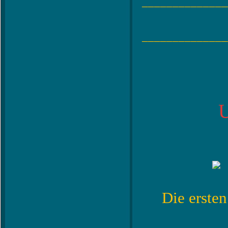
______________
______________
U
Die erste