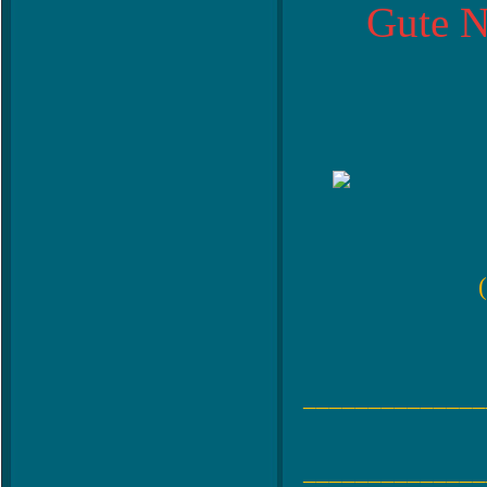
Gute N
______________
______________