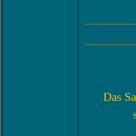
______________
______________
Das Sa