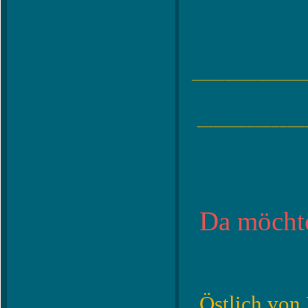
______________
_____________
Da möchte
Östlich von 