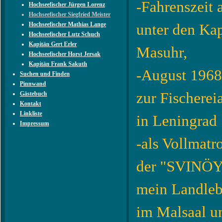
-Fahrenszei
Hochseefischer Jürgen Lorenz
Hochseefischer Siegfried Meister
Hochseefischer Mathias Lange
unter den Ka
Hochseefischer Lutz Schuch
Kapitän Gert Erler
Masuhr,
Hochseefischer Horst Jersak
Kapitän Frank Sakuth
-August 1968
Suchen und Finden
Pinnwand
zur Fischerei
Gästebuch
Kontakt
Linkliste
in Leningrad
Impressum
-als Vollmatr
der "SVINÖY
mein Landleb
im Malsaal un