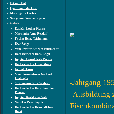
Dit und Dat
Quer durch die Last
Mönchguter Fischer
Storys und Seemannsgarn
Galerie
Kapitän Lothar Klamp
Maschinist Arno Retzlaff
Fischer Heinz Teichmann
Uwe Zaage
Vom Frostrawler zum Feuerschiff
Hochseefischer Hans Engel
Kapitän Hans-Ulrich Prestin
Hochseefischer Franz Munk
Gernot Heinze
Maschinenassistent Gerhard
Freiberger
Jahrgang 19
-
Steuermann Peter Ansbach
Hochseefischer Hans-Joachim
-Ausbildung 
Premke
Kapitän Karl-Heinz Voß
Nautiker Peter Poppitz
Fischkombina
Hochseefischer Heinz-Michael
Dorst