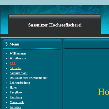
Sassnitzer Hochseefischerei
Menü
Willkommen
Wir über uns
XXX
Aktuelles
Sassnitz Stadt
Das Sassnitzer Fischkombinat
Lehrausbildung
Hafen
Ho
Fangflotte
Fischfang
Musterrolle
Kurioses