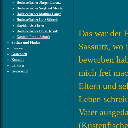
Hochseefischer Jürgen Lorenz
Hochseefischer Siegfried Meister
Hochseefischer Mathias Lange
Hochseefischer Lutz Schuch
Kapitän Gert Erler
Das war der 
Hochseefischer Horst Jersak
Kapitän Frank Sakuth
Suchen und Finden
Sassnitz, wo 
Pinnwand
Gästebuch
beworben habe
Kontakt
Linkliste
mich frei ma
Impressum
Eltern und se
Leben schreit
Vater ausgeda
(Küstenfische