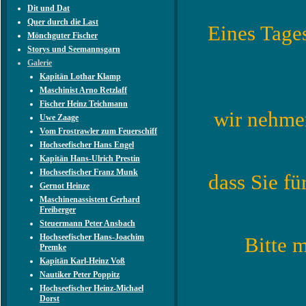
Dit und Dat
Quer durch die Last
Eines Tages
Mönchguter Fischer
Storys und Seemannsgarn
Galerie
Kapitän Lothar Klamp
Maschinist Arno Retzlaff
Fischer Heinz Teichmann
wir nehme
Uwe Zaage
Vom Frostrawler zum Feuerschiff
Hochseefischer Hans Engel
Kapitän Hans-Ulrich Prestin
Hochseefischer Franz Munk
dass Sie fü
Gernot Heinze
Maschinenassistent Gerhard
Freiberger
Steuermann Peter Ansbach
Hochseefischer Hans-Joachim
Bitte m
Premke
Kapitän Karl-Heinz Voß
Nautiker Peter Poppitz
Hochseefischer Heinz-Michael
Dorst