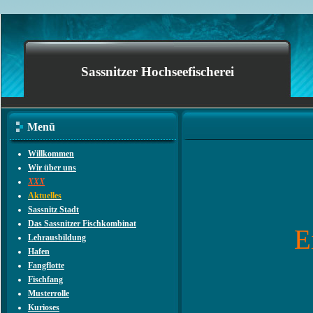
Sassnitzer Hochseefischerei
Menü
Willkommen
Wir über uns
XXX
Aktuelles
Sassnitz Stadt
Das Sassnitzer Fischkombinat
E
Lehrausbildung
Hafen
Fangflotte
Fischfang
Musterrolle
Kurioses